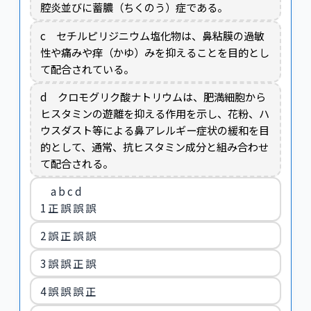
腔炎並びに蓄膿（ちくのう）症である。
c セチルピリジニウム塩化物は、鼻粘膜の過敏
性や痛みや痒（かゆ）みを抑えることを目的とし
て配合されている。
d クロモグリク酸ナトリウムは、肥満細胞から
ヒスタミンの遊離を抑える作用を示し、花粉、ハ
ウスダスト等による鼻アレルギー症状の緩和を目
的として、通常、抗ヒスタミン成分と組み合わせ
て配合される。
a b c d
1 正 誤 誤 誤
2 誤 正 誤 誤
3 誤 誤 正 誤
4 誤 誤 誤 正