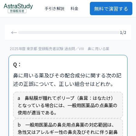
無料で演習する
手引き解説
料金
←
1/2
2025年度 東京都 登録販売者試験 過去問／Ⅷ 鼻に用いる薬
Q：
鼻に用いる薬及びその配合成分に関する次の記
述の正誤について、正しい組合せはどれか。
a 鼻粘膜が腫れてポリープ（鼻茸：はなたけ）
となっている場合には、一般用医薬品の点鼻薬の
使用が適当である。
b 一般用医薬品の鼻炎用点鼻薬の対応範囲は、
急性又はアレルギー性の鼻炎及びそれに伴う副鼻