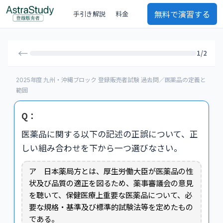
無料で演習する
手引き解説
料金
←
1/2
2025年度 九州・沖縄ブロック 登録販売者試験 過去問／医薬品の定義と
範囲
Q：
医薬品に関する以下の記述の正誤について、正
しい組み合わせを下から一つ選びなさい。
ア 日本薬局方とは、厚生労働大臣が医薬品の性
状及び品質の適正を図るため、薬事審議会の意見
を聴いて、保健医療上重要な医薬品について、必
要な規格・基準及び標準的試験法等を定めたもの
である。