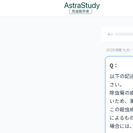
←
2025年度 九
Q：
以下の記
さい。
除虫菊の
いため、
この殺虫
によるも
場合には