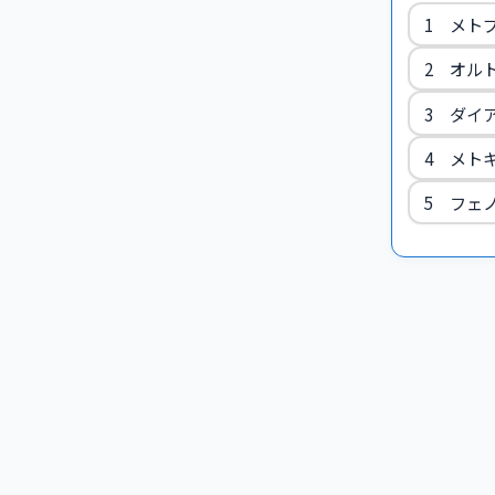
1 メト
2 オル
3 ダイ
4 メト
5 フェ