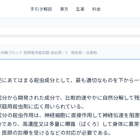
手引き解説
漢方
生薬
料金
州・沖縄ブロック 登録販売者試験 過去問／2 殺虫剤・忌避剤
述にあてはまる殺虫成分として、最も適切なものを下から一
成分から開発された成分で、比較的速やかに自然分解して残
家庭用殺虫剤に広く用いられている。
成分の殺虫作用は、神経細胞に直接作用して神経伝達を阻害
のであり、高濃度又は多量に曝露（ばくろ）して身体に異常
、医師の診療を受けるなどの対応が必要である。