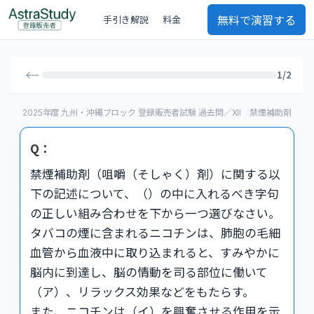
無料で演習する
手引き解説
料金
←
1/2
2025年度 九州・沖縄ブロック 登録販売者試験 過去問／XII 禁煙補助剤
Q：
禁煙補助剤（咀嚼（そしゃく）剤）に関する以
下の記述について、（）の中に入れるべき字句
の正しい組み合わせを下から一つ選びなさい。
タバコの煙に含まれるニコチンは、肺胞の毛細
血管から血液中に取り込まれると、すみやかに
脳内に到達し、脳の情動を司る部位に働いて
（ア）、リラックス効果などをもたらす。
また、ニコチンは（イ）を興奮させる作用を示