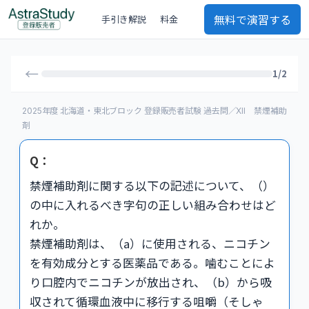
無料で演習する
手引き解説
料金
←
1/2
2025年度 北海道・東北ブロック 登録販売者試験 過去問／XII 禁煙補助
剤
Q：
禁煙補助剤に関する以下の記述について、（）
の中に入れるべき字句の正しい組み合わせはど
れか。
禁煙補助剤は、（a）に使用される、ニコチン
を有効成分とする医薬品である。噛むことによ
り口腔内でニコチンが放出され、（b）から吸
収されて循環血液中に移行する咀嚼（そしゃ