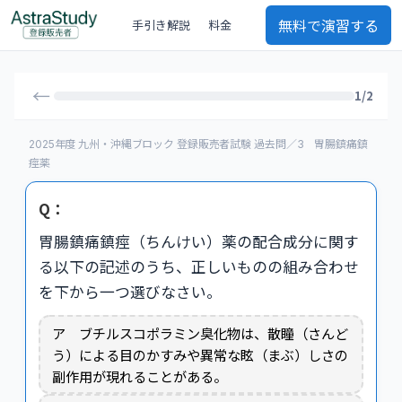
無料で演習する
手引き解説
料金
←
1/2
2025年度 九州・沖縄ブロック 登録販売者試験 過去問／3 胃腸鎮痛鎮
痙薬
Q：
胃腸鎮痛鎮痙（ちんけい）薬の配合成分に関す
る以下の記述のうち、正しいものの組み合わせ
を下から一つ選びなさい。
ア ブチルスコポラミン臭化物は、散瞳（さんど
う）による目のかすみや異常な眩（まぶ）しさの
副作用が現れることがある。