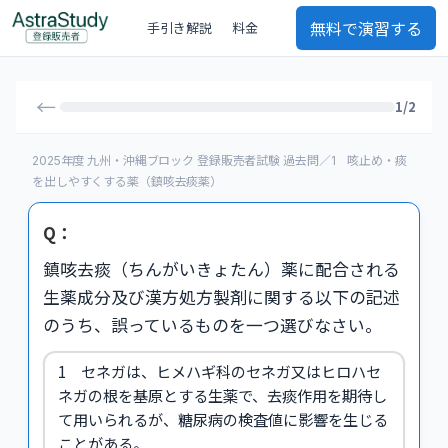
無料で演習する
手引き解説
料金
←
1/2
2025年度 九州・沖縄ブロック 登録販売者試験 過去問／1 咳止め・痰
を出しやすくする薬（鎮咳去痰薬）
Q：
鎮咳去痰（ちんがいきょたん）薬に配合される
生薬成分及び漢方処方製剤に関する以下の記述
のうち、誤っているものを一つ選びなさい。
1 セネガは、ヒメハギ科のセネガ又はヒロハセ
ネガの根を基原とする生薬で、去痰作用を期待し
て用いられるが、糖尿病の検査値に影響を生じる
ことがある。