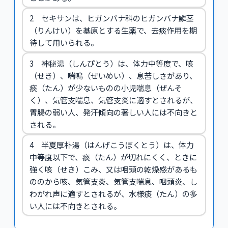
2 セキサンは、ヒガンバナ科のヒガンバナ鱗茎
（りんけい）を基原とする生薬で、去痰作用を期
待して用いられる。
3 神秘湯（しんぴとう）は、体力中等度で、咳
（せき）、喘鳴（ぜいめい）、息苦しさがあり、
痰（たん）が少ないものの小児喘息（ぜんそ
く）、気管支喘息、気管支炎に適すとされるが、
胃腸の弱い人、発汗傾向の著しい人には不向きと
される。
4 半夏厚朴湯（はんげこうぼくとう）は、体力
中等度以下で、痰（たん）が切れにくく、ときに
強く咳（せき）こみ、又は咽頭の乾燥感があるも
ののから咳、気管支炎、気管支喘息、咽頭炎、し
わがれ声に適すとされるが、水様痰（たん）の多
い人には不向きとされる。