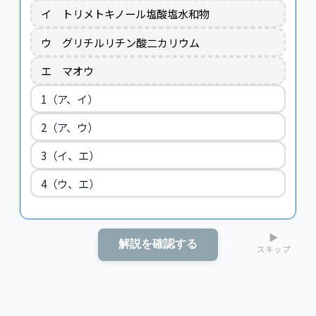
イ トリメトキノール塩酸塩水和物
ウ グリチルリチン酸二カリウム
エ マオウ
1（ア、イ）
2（ア、ウ）
3（イ、エ）
4（ウ、エ）
▶
解説を確認する
スキップ