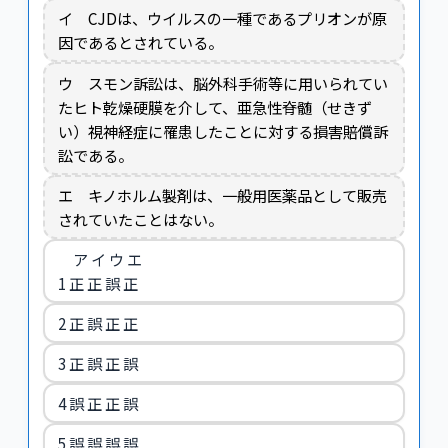
イ CJDは、ウイルスの一種であるプリオンが原
因であるとされている。
ウ スモン訴訟は、脳外科手術等に用いられてい
たヒト乾燥硬膜を介して、亜急性脊髄（せきず
い）視神経症に罹患したことに対する損害賠償訴
訟である。
エ キノホルム製剤は、一般用医薬品として販売
されていたことはない。
ア イ ウ エ
1 正 正 誤 正
2 正 誤 正 正
3 正 誤 正 誤
4 誤 正 正 誤
5 誤 誤 誤 誤