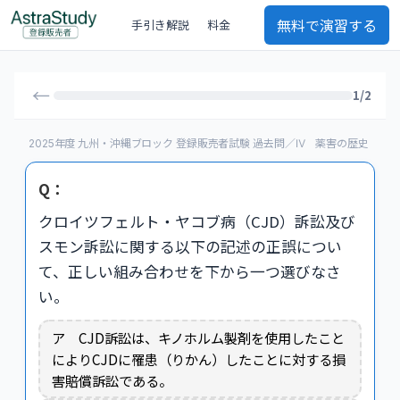
無料で演習する
手引き解説
料金
←
1/2
2025年度 九州・沖縄ブロック 登録販売者試験 過去問／Ⅳ 薬害の歴史
Q：
クロイツフェルト・ヤコブ病（CJD）訴訟及び
スモン訴訟に関する以下の記述の正誤につい
て、正しい組み合わせを下から一つ選びなさ
い。
ア CJD訴訟は、キノホルム製剤を使用したこと
によりCJDに罹患（りかん）したことに対する損
害賠償訴訟である。