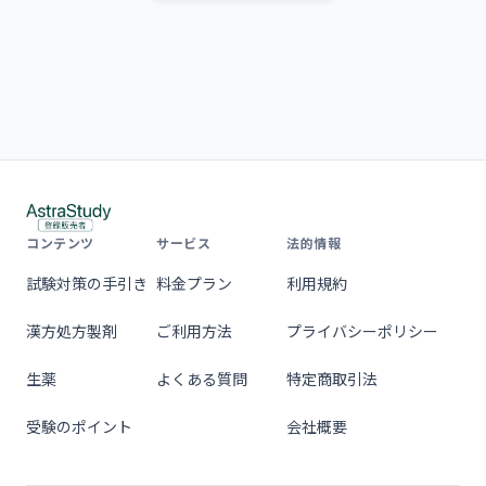
コンテンツ
サービス
法的情報
試験対策の手引き
料金プラン
利用規約
漢方処方製剤
ご利用方法
プライバシーポリシー
生薬
よくある質問
特定商取引法
受験のポイント
会社概要