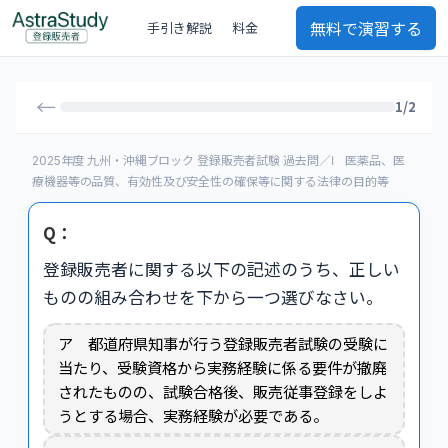
無料で演習する
手引き解説
料金
←
1/2
2025年度 九州・沖縄ブロック 登録販売者試験 過去問／Ⅰ 医薬品、医
療機器等の品質、有効性及び安全性の確保等に関する法律の目的等
Q：
登録販売者に関する以下の記述のうち、正しい
ものの組み合わせを下から一つ選びなさい。
ア 都道府県知事が行う登録販売者試験の受験に
当たり、受験資格から実務経験に係る要件が撤廃
されたものの、試験合格後、販売従事登録をしよ
うとする場合、実務経験が必要である。