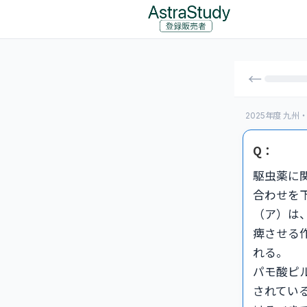
←
2025年度 九
Q：
駆虫薬に
合わせを
（ア）は
痺させる
れる。
パモ酸ピ
されてい