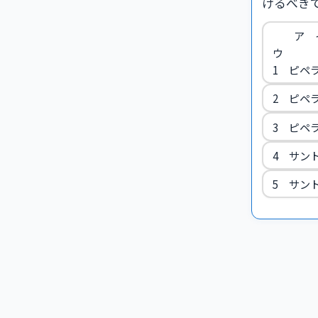
けるべき
ア 
ウ
1 ピペ
2 ピペ
3 ピペ
4 サン
5 サン