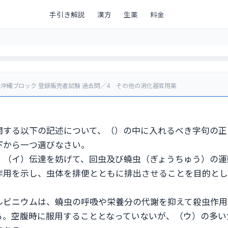
手引き解説
漢方
生薬
料金
州・沖縄ブロック 登録販売者試験 過去問／4 その他の消化器官用薬
関する以下の記述について、（）の中に入れるべき字句の正
下から一つ選びなさい。
、（イ）伝達を妨げて、回虫及び蟯虫（ぎょうちゅう）の運
作用を示し、虫体を排便とともに排出させることを目的とし
ルビニウムは、蟯虫の呼吸や栄養分の代謝を抑えて殺虫作用
る。空腹時に服用することとなっていないが、（ウ）の多い