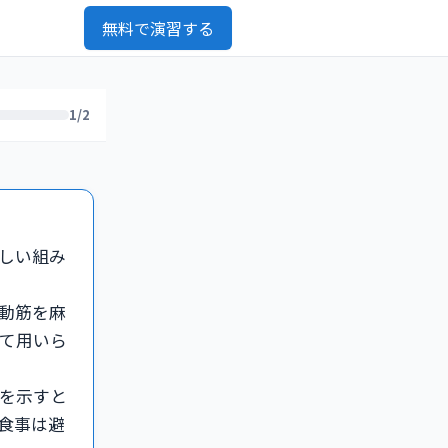
無料で演習する
1/2
しい組み
動筋を麻
て用いら
を示すと
食事は避