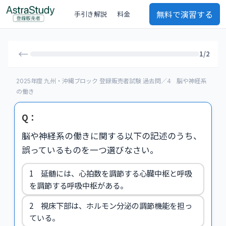
無料で演習する
手引き解説
料金
←
1/2
2025年度 九州・沖縄ブロック 登録販売者試験 過去問／4 脳や神経系
の働き
Q：
脳や神経系の働きに関する以下の記述のうち、
誤っているものを一つ選びなさい。
1 延髄には、心拍数を調節する心臓中枢と呼吸
を調節する呼吸中枢がある。
2 視床下部は、ホルモン分泌の調節機能を担っ
ている。