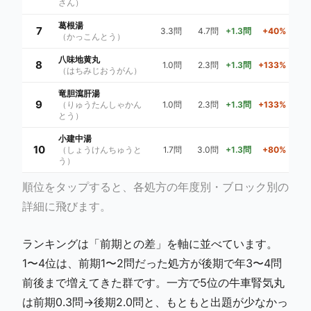
さん）
葛根湯
7
3.3問
4.7問
+1.3問
+40%
（かっこんとう）
八味地黄丸
8
1.0問
2.3問
+1.3問
+133%
（はちみじおうがん）
竜胆瀉肝湯
9
（りゅうたんしゃかん
1.0問
2.3問
+1.3問
+133%
とう）
小建中湯
10
（しょうけんちゅうと
1.7問
3.0問
+1.3問
+80%
う）
順位をタップすると、各処方の年度別・ブロック別の
詳細に飛びます。
ランキングは「前期との差」を軸に並べています。
1〜4位は、前期1〜2問だった処方が後期で年3〜4問
前後まで増えてきた群です。一方で5位の牛車腎気丸
は前期0.3問→後期2.0問と、もともと出題が少なかっ