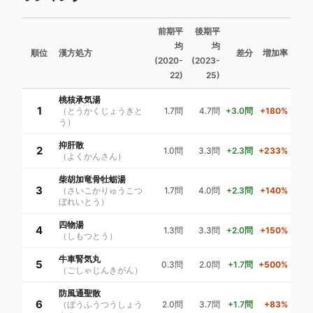
前期平
後期平
均
均
順位
漢方処方
差分
増加率
(2020-
(2023-
22)
25)
桃核承気湯
1
（とうかくじょうきと
1.7問
4.7問
+3.0問
+180%
う）
抑肝散
2
1.0問
3.3問
+2.3問
+233%
（よくかんさん）
柴胡加竜骨牡蛎湯
3
（さいこかりゅうこつ
1.7問
4.0問
+2.3問
+140%
ぼれいとう）
四物湯
4
1.3問
3.3問
+2.0問
+150%
（しもつとう）
牛車腎気丸
5
0.3問
2.0問
+1.7問
+500%
（ごしゃじんきがん）
防風通聖散
6
（ぼうふうつうしょう
2.0問
3.7問
+1.7問
+83%