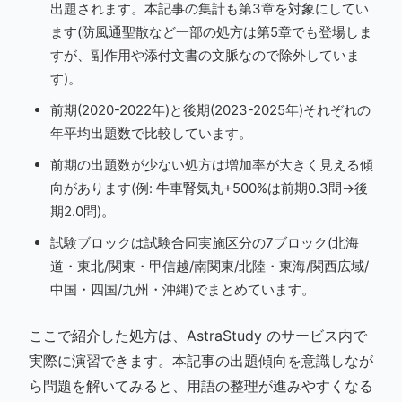
出題されます。本記事の集計も第3章を対象にしてい
ます(防風通聖散など一部の処方は第5章でも登場しま
すが、副作用や添付文書の文脈なので除外していま
す)。
前期(2020-2022年)と後期(2023-2025年)それぞれの
年平均出題数で比較しています。
前期の出題数が少ない処方は増加率が大きく見える傾
向があります(例: 牛車腎気丸+500%は前期0.3問→後
期2.0問)。
試験ブロックは試験合同実施区分の7ブロック(北海
道・東北/関東・甲信越/南関東/北陸・東海/関西広域/
中国・四国/九州・沖縄)でまとめています。
ここで紹介した処方は、AstraStudy のサービス内で
実際に演習できます。本記事の出題傾向を意識しなが
ら問題を解いてみると、用語の整理が進みやすくなる