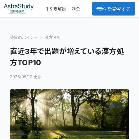
無料で演習する
手引き解説
料金
受験のポイント
＞ 漢方分析
直近3年で出題が増えている漢方処
方TOP10
2026/05/10 更新